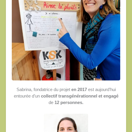
Sabrina, fondatrice du projet
en 2017
est aujourd’hui
entourée d’un
collectif transgénérationnel et engagé
de
12 personnes.